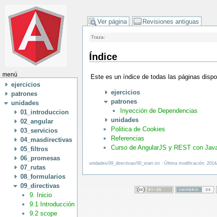
Ver página
Revisiones antiguas
Traza:
Índice
menú
Este es un índice de todas las páginas disp
ejercicios
ejercicios
patrones
patrones
unidades
Inyección de Dependencias
01_introduccion
unidades
02_angular
Politica de Cookies
03_servicios
Referencias
04_masdirectivas
Curso de AngularJS y REST con Java
05_filtros
06_promesas
unidades/09_directivas/00_start.txt · Última modificación: 201
07_rutas
08_formularios
09_directivas
9. Inicio
9.1 Introducción
9.2 scope