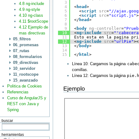
3
4.8 ng-include
4
<
head
>
4.9 ng-style
5
<
script
src
=
"//ajax.goog
4.10 ng-class
6
<
script
src
=
"script.js"
>
7
</
head
>
4.11 $rootScope
8
4.12 Ejemplo de
9
<
body
ng-controller
=
"Prueb
10
<
ng-include
src
=
"'cabecera
mas directivas
11
Esto esta en la pagina pri
05_filtros
12
<
ng-include
src
=
"urlPie"
><
06_promesas
13
</
body
>
14
07_rutas
15
</
html
>
08_formularios
09_directivas
Línea 10: Cargamos la página
cabe
10_servidor
comillas.
11_rootscope
Línea 12: Cargamos la página
pie.
15_avanzado
Politica de Cookies
Ejemplo
Referencias
Curso de AngularJS y
REST con Java y
Spring
buscar
herramientas