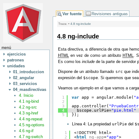
Ver fuente
Revisiones antiguas
Traza:
•
4.8 ng-include
4.8 ng-include
menú
Esta directiva, a diferencia de otra que he
ejercicios
HTML
en vez de como un atributo
HTML
. 
patrones
Es como los
include
de la parte de servidor 
unidades
Dispone de un atributo llamado
src
que indic
01_introduccion
02_angular
expresión del
$scope
. Si queremos que sea u
03_servicios
Veamos un ejemplo en el que vamos a cargar 
04_masdirectivas
4. Inicio
1
var
app = angular.module(
"a
4.1 ng-bind
2
3
app.controller(
"PruebaContr
4.2 ng-src
4
$scope.urlPie=
"pie.html"
4.3 ng-href
5
});
4.4 ng-repeat
Línea 4: La propiedad
urlPie
del
$
4.5 ng-options
4.6 ng-if
1
<!DOCTYPE html>
4.7 ng-switch
2
<
html
ng-app
=
"app"
>