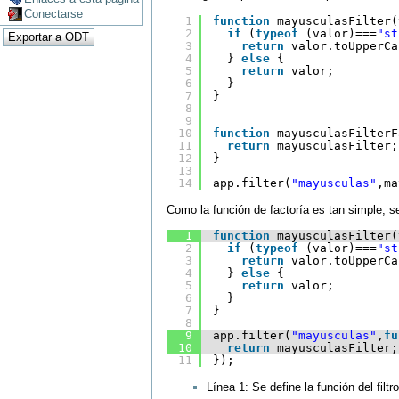
Conectarse
1
function
mayusculasFilter(
2
if
(
typeof
(valor)===
"st
3
return
valor.toUpperCa
4
} 
else
{
5
return
valor;
6
}
7
}
8
9
10
function
mayusculasFilterF
11
return
mayusculasFilter;
12
}
13
14
app.filter(
"mayusculas"
,ma
Como la función de factoría es tan simple, se
1
function
mayusculasFilter(
2
if
(
typeof
(valor)===
"st
3
return
valor.toUpperCa
4
} 
else
{
5
return
valor;
6
}
7
}
8
9
app.filter(
"mayusculas"
,
fu
10
return
mayusculasFilter;
11
});
Línea 1: Se define la función del filtro