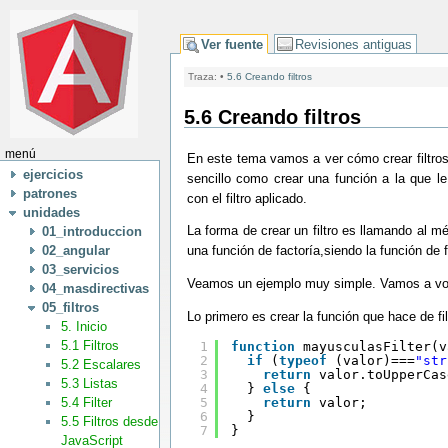
Ver fuente
Revisiones antiguas
Traza:
•
5.6 Creando filtros
5.6 Creando filtros
menú
En este tema vamos a ver cómo crear filtros 
ejercicios
sencillo como crear una función a la que l
patrones
con el filtro aplicado.
unidades
La forma de crear un filtro es llamando al 
01_introduccion
02_angular
una función de factoría,siendo la función de fa
03_servicios
Veamos un ejemplo muy simple. Vamos a volve
04_masdirectivas
05_filtros
Lo primero es crear la función que hace de fil
5. Inicio
5.1 Filtros
1
function
mayusculasFilter(v
2
if
(
typeof
(valor)===
"str
5.2 Escalares
3
return
valor.toUpperCas
5.3 Listas
4
} 
else
{
5
return
valor;
5.4 Filter
6
}
5.5 Filtros desde
7
}
JavaScript