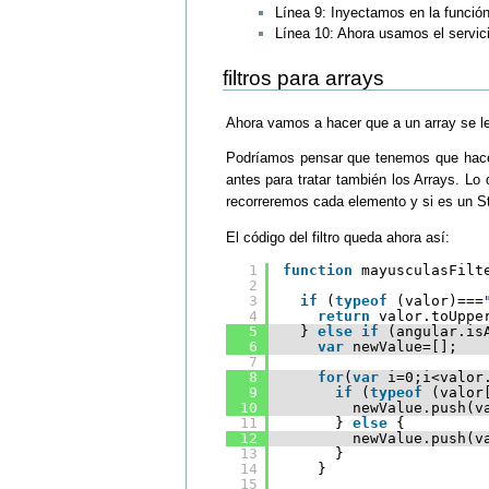
Línea 9: Inyectamos en la función
Línea 10: Ahora usamos el servic
filtros para arrays
Ahora vamos a hacer que a un array se l
Podríamos pensar que tenemos que hacer 
antes para tratar también los Arrays. L
recorreremos cada elemento y si es un S
El código del filtro queda ahora así:
1
function
mayusculasFilt
2
3
if
(
typeof
(valor)===
4
return
valor.toUppe
5
} 
else
if
(angular.is
6
var
newValue=[];
7
8
for
(
var
i=0;i<valor
9
if
(
typeof
(valor
10
newValue.push(v
11
} 
else
{
12
newValue.push(v
13
}
14
}
15