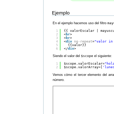
Ejemplo
En el ejemplo hacemos uso del filtro
may
1
{{ valorEscalar | mayusc
2
<
br
>
3
<
br
>
4
<
div
ng-repeat
=
"valor in
5
{{valor}}
6
</
div
>
Siendo el valor del
$scope
el siguiente:
1
$scope.valorEscalar=
"hol
2
$scope.valorArray=[
'lune
Vemos cómo el tercer elemento del arr
número.