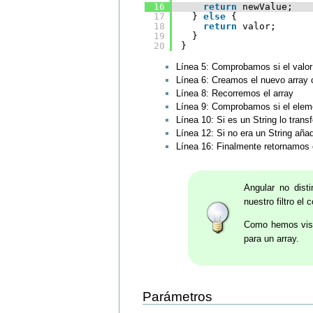
16
return
newValue;
17
} 
else
{
18
return
valor;
19
}
20
}
Línea 5: Comprobamos si el valor
Línea 6: Creamos el nuevo array c
Línea 8: Recorremos el array
Línea 9: Comprobamos si el eleme
Línea 10: Si es un String lo tra
Línea 12: Si no era un String aña
Línea 16: Finalmente retornamos 
Angular no disti
nuestro filtro el
Como hemos visto
para un array.
Parámetros