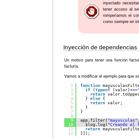
inyectado necesita
tener acceso al s
romperíamos el con
como siempre en info
Inyección de dependencias
Un motivo para tener una función factor
factoría.
Vamos a modificar el ejemplo para que se 
1
function
mayusculasFilt
2
if
(
typeof
(valor)===
3
return
valor.toUppe
4
} 
else
{
5
return
valor;
6
}
7
}
8
9
app.filter(
"mayusculas"
10
$log.log(
"Creando el 
11
return
mayusculasFilt
12
}]);