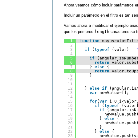
Ahora veamos cómo incluir parámetros en 
Incluir un parámetro en el filtro es tan se
Vamos ahora a modificar el ejemplo aña
que los primeros
length
caracteres se 
1
function
mayusculasFilt
2
3
if
(
typeof
(valor)===
4
5
if
(angular.isNumbe
6
return
valor.subs
7
} 
else
{
8
return
valor.toUp
9
}
10
11
12
} 
else
if
(angular.is
13
var
newValue=[];
14
15
for
(
var
i=0;i<valor
16
if
(
typeof
(valor
17
if
(angular.isN
18
newValue.push
19
} 
else
{
20
newValue.push
21
}
22
} 
else
{
23
newValue.push(v