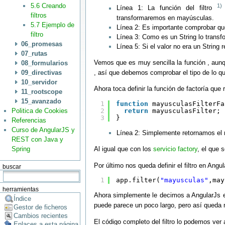
5.6 Creando
1)
Línea 1: La función del filtro
filtros
transformaremos en mayúsculas.
5.7 Ejemplo de
Línea 2: Es importante comprobar que
filtro
Línea 3: Como es un String lo trans
06_promesas
Línea 5: Si el valor no era un Strin
07_rutas
Vemos que es muy sencilla la función , aunq
08_formularios
, así que debemos comprobar el tipo de lo q
09_directivas
10_servidor
Ahora toca definir la función de factoría que re
11_rootscope
15_avanzado
1
function
mayusculasFilterFa
Politica de Cookies
2
return
mayusculasFilter;
3
}
Referencias
Curso de AngularJS y
Línea 2: Simplemente retornamos el n
REST con Java y
Al igual que con los
servicio factory
, el que 
Spring
Por último nos queda definir el filtro en Angu
buscar
1
app.filter(
"mayusculas"
,may
herramientas
Ahora simplemente le decimos a AngularJs el
Índice
puede parece un poco largo, pero así queda 
Gestor de ficheros
Cambios recientes
El código completo del filtro lo podemos ver 
Enlaces a esta página