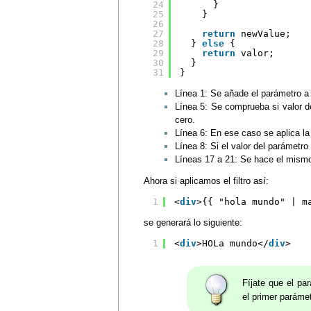
24
}
25
}
26
27
return
newValue;
28
} 
else
{
29
return
valor;
30
}
31
}
Línea 1: Se añade el parámetro a l
Línea 5: Se comprueba si valor 
cero.
Línea 6: En ese caso se aplica la
Línea 8: Si el valor del parámetr
Líneas 17 a 21: Se hace el mismo 
Ahora si aplicamos el filtro así:
1
<
div
>{{ "hola mundo" | m
se generará lo siguiente:
1
<
div
>HOLa mundo</
div
>
Fíjate que el pa
el primer parámetr