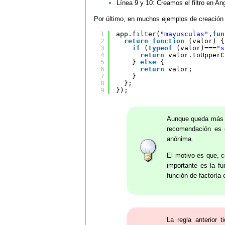
Línea 9 y 10: Creamos el filtro en Ang
Por último, en muchos ejemplos de creación 
1
app.filter(
"mayusculas"
,
fun
2
return
function
(valor) {
3
if
(
typeof
(valor)===
"s
4
return
valor.toUpperC
5
} 
else
{
6
return
valor;
7
}
8
};
9
});
Aunque queda más c
recomendación es c
anónima.
El motivo es que, c
importante es la fu
función de factorí
La regla anterior t