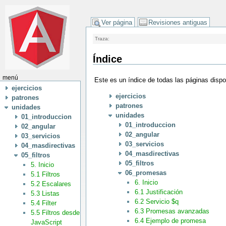
Ver página
Revisiones antiguas
Traza:
Índice
menú
Este es un índice de todas las páginas disp
ejercicios
ejercicios
patrones
patrones
unidades
unidades
01_introduccion
01_introduccion
02_angular
02_angular
03_servicios
03_servicios
04_masdirectivas
04_masdirectivas
05_filtros
05_filtros
5. Inicio
06_promesas
5.1 Filtros
6. Inicio
5.2 Escalares
6.1 Justificación
5.3 Listas
6.2 Servicio $q
5.4 Filter
6.3 Promesas avanzadas
5.5 Filtros desde
6.4 Ejemplo de promesa
JavaScript