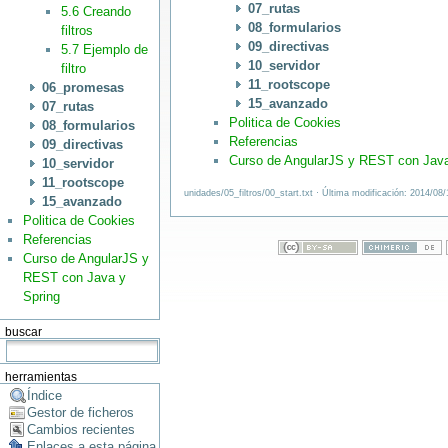
07_rutas
5.6 Creando
08_formularios
filtros
09_directivas
5.7 Ejemplo de
10_servidor
filtro
11_rootscope
06_promesas
15_avanzado
07_rutas
Politica de Cookies
08_formularios
Referencias
09_directivas
Curso de AngularJS y REST con Java
10_servidor
11_rootscope
unidades/05_filtros/00_start.txt · Última modificación: 2014/08
15_avanzado
Politica de Cookies
Referencias
Curso de AngularJS y
REST con Java y
Spring
buscar
herramientas
Índice
Gestor de ficheros
Cambios recientes
Enlaces a esta página