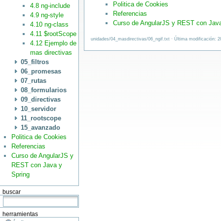
Politica de Cookies
4.8 ng-include
Referencias
4.9 ng-style
Curso de AngularJS y REST con Java
4.10 ng-class
4.11 $rootScope
unidades/04_masdirectivas/06_ngif.txt · Última modificación: 
4.12 Ejemplo de
mas directivas
05_filtros
06_promesas
07_rutas
08_formularios
09_directivas
10_servidor
11_rootscope
15_avanzado
Politica de Cookies
Referencias
Curso de AngularJS y
REST con Java y
Spring
buscar
herramientas