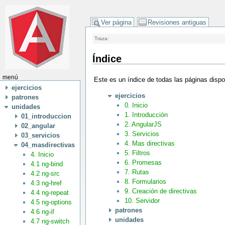
Ver página
Revisiones antiguas
Traza:
Índice
menú
Este es un índice de todas las páginas disp
ejercicios
ejercicios
patrones
0. Inicio
unidades
1. Introducción
01_introduccion
2. AngularJS
02_angular
3. Servicios
03_servicios
4. Mas directivas
04_masdirectivas
5. Filtros
4. Inicio
6. Promesas
4.1 ng-bind
7. Rutas
4.2 ng-src
8. Formularios
4.3 ng-href
9. Creación de directivas
4.4 ng-repeat
10. Servidor
4.5 ng-options
patrones
4.6 ng-if
unidades
4.7 ng-switch