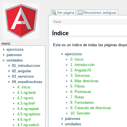
Ver página
Revisiones antiguas
Traza:
Índice
menú
Este es un índice de todas las páginas disp
ejercicios
ejercicios
patrones
0. Inicio
unidades
1. Introducción
01_introduccion
2. AngularJS
02_angular
3. Servicios
03_servicios
4. Mas directivas
04_masdirectivas
5. Filtros
4. Inicio
6. Promesas
4.1 ng-bind
7. Rutas
4.2 ng-src
8. Formularios
4.3 ng-href
9. Creación de directivas
4.4 ng-repeat
10. Servidor
4.5 ng-options
patrones
4.6 ng-if
unidades
4.7 ng-switch