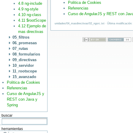
Politica de Cookies
4.8 ng-include
Referencias
4.9 ng-style
Curso de AngularJS y REST con Java
4.10 ng-class
4.11 $rootScope
unidades/04_masdirectivas/02_ngsrc.txt · Última modificación:
4.12 Ejemplo de
mas directivas
05_filtros
06_promesas
07_rutas
08_formularios
09_directivas
10_servidor
11_rootscope
15_avanzado
Politica de Cookies
Referencias
Curso de AngularJS y
REST con Java y
Spring
buscar
herramientas