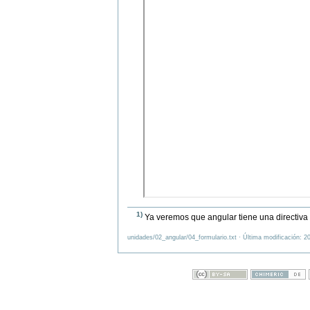
1)
Ya veremos que angular tiene una directiv
unidades/02_angular/04_formulario.txt · Última modificación: 