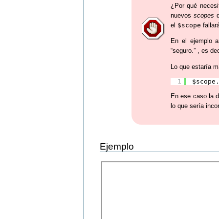
¿Por qué necesit
nuevos
scopes
q
el
$scope
fallar
En el ejemplo a
“seguro.” , es de
Lo que estaría m
1
$scope
En ese caso la d
lo que sería inco
Ejemplo