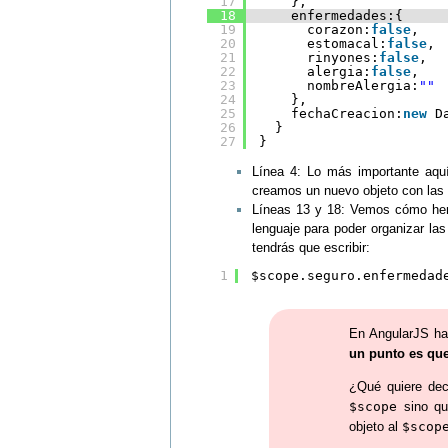
17
},
18
enfermedades:{
19
corazon:
false
,
20
estomacal:
false
,
21
rinyones:
false
,
22
alergia:
false
,
23
nombreAlergia:
""
24
},
25
fechaCreacion:
new
D
26
}
27
}
Línea 4: Lo más importante aqu
creamos un nuevo objeto con las 
Líneas 13 y 18: Vemos cómo hemos
lenguaje para poder organizar la
tendrás que escribir:
1
$scope.seguro.enfermedad
En AngularJS hay
un punto es que
¿Qué quiere dec
$scope
sino qu
objeto al
$scop