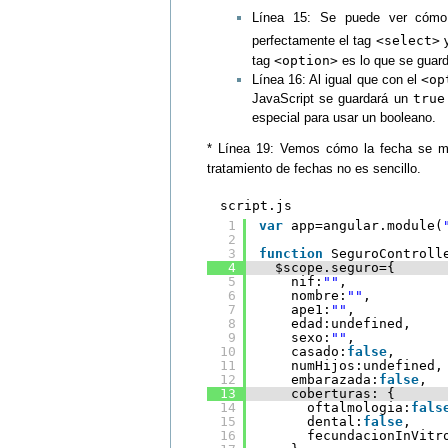
Línea 15: Se puede ver cóm
perfectamente el tag
<select>
y
tag
<option>
es lo que se guard
Línea 16: Al igual que con el
<op
JavaScript se guardará un
true
especial para usar un booleano.
* Línea 19: Vemos cómo la fecha se mu
tratamiento de fechas no es sencillo.
script.js
1
var
app=angular.module(
2
3
function
SeguroControll
4
$scope.seguro={
5
nif:
""
,
6
nombre:
""
,
7
ape1:
""
,
8
edad:undefined,
9
sexo:
""
,
10
casado:
false
,
11
numHijos:undefined,
12
embarazada:
false
,
13
coberturas: {
14
oftalmologia:
fals
15
dental:
false
,
16
fecundacionInVitr