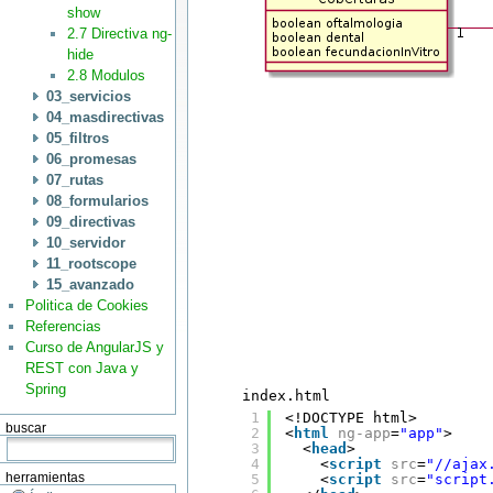
show
2.7 Directiva ng-
hide
2.8 Modulos
03_servicios
04_masdirectivas
05_filtros
06_promesas
07_rutas
08_formularios
09_directivas
10_servidor
11_rootscope
15_avanzado
Politica de Cookies
Referencias
Curso de AngularJS y
REST con Java y
Spring
index.html
1
<!DOCTYPE html>
buscar
2
<
html
ng-app
=
"app"
>
3
<
head
>
4
<
script
src
=
"//ajax
herramientas
5
<
script
src
=
"script