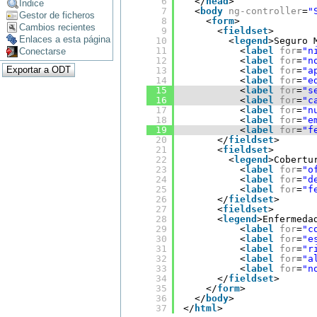
6
</
head
>
Índice
7
<
body
ng-controller
=
"
Gestor de ficheros
8
<
form
>
Cambios recientes
9
<
fieldset
>
Enlaces a esta página
10
<
legend
>Seguro 
11
<
label
for
=
"n
Conectarse
12
<
label
for
=
"n
13
<
label
for
=
"a
14
<
label
for
=
"e
15
<
label
for
=
"s
16
<
label
for
=
"c
17
<
label
for
=
"n
18
<
label
for
=
"e
19
<
label
for
=
"f
20
</
fieldset
>
21
<
fieldset
>
22
<
legend
>Cobertu
23
<
label
for
=
"o
24
<
label
for
=
"d
25
<
label
for
=
"f
26
</
fieldset
>      
27
<
fieldset
>
28
<
legend
>Enfermeda
29
<
label
for
=
"c
30
<
label
for
=
"e
31
<
label
for
=
"r
32
<
label
for
=
"a
33
<
label
for
=
"n
34
</
fieldset
> 
35
</
form
>
36
</
body
>
37
</
html
>