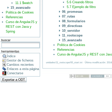
5.6 Creando filtros
11.1 $watch
5.7 Ejemplo de filtro
15_avanzado
06_promesas
Politica de Cookies
07_rutas
Referencias
08_formularios
Curso de AngularJS y
09_directivas
REST con Java y
10_servidor
Spring
11_rootscope
15_avanzado
buscar
Politica de Cookies
Referencias
herramientas
Curso de AngularJS y REST con Java
Índice
Gestor de ficheros
unidades/11_rootscope/00_start.txt · Última modificación: 201
Cambios recientes
Enlaces a esta página
Conectarse