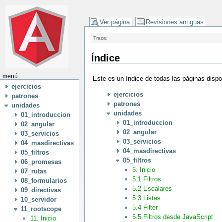
Ver página
Revisiones antiguas
Traza:
Índice
menú
Este es un índice de todas las páginas disp
ejercicios
ejercicios
patrones
patrones
unidades
unidades
01_introduccion
01_introduccion
02_angular
02_angular
03_servicios
03_servicios
04_masdirectivas
04_masdirectivas
05_filtros
05_filtros
06_promesas
5. Inicio
07_rutas
5.1 Filtros
08_formularios
5.2 Escalares
09_directivas
5.3 Listas
10_servidor
5.4 Filter
11_rootscope
5.5 Filtros desde JavaScript
11. Inicio