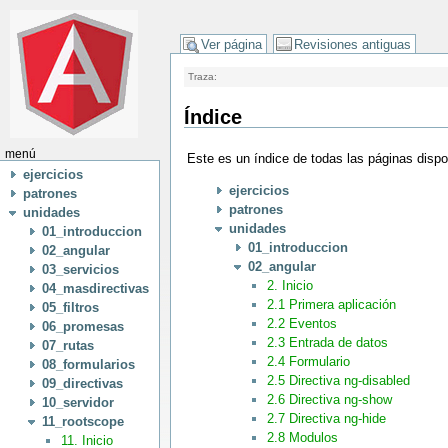
Ver página
Revisiones antiguas
Traza:
Índice
menú
Este es un índice de todas las páginas disp
ejercicios
ejercicios
patrones
patrones
unidades
unidades
01_introduccion
01_introduccion
02_angular
02_angular
03_servicios
2. Inicio
04_masdirectivas
2.1 Primera aplicación
05_filtros
2.2 Eventos
06_promesas
2.3 Entrada de datos
07_rutas
2.4 Formulario
08_formularios
2.5 Directiva ng-disabled
09_directivas
2.6 Directiva ng-show
10_servidor
2.7 Directiva ng-hide
11_rootscope
2.8 Modulos
11. Inicio