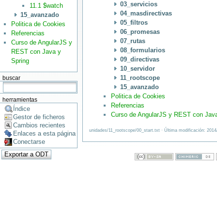
03_servicios
11.1 $watch
04_masdirectivas
15_avanzado
05_filtros
Politica de Cookies
06_promesas
Referencias
07_rutas
Curso de AngularJS y
08_formularios
REST con Java y
09_directivas
Spring
10_servidor
11_rootscope
buscar
15_avanzado
Politica de Cookies
herramientas
Referencias
Índice
Curso de AngularJS y REST con Java
Gestor de ficheros
Cambios recientes
unidades/11_rootscope/00_start.txt · Última modificación: 201
Enlaces a esta página
Conectarse