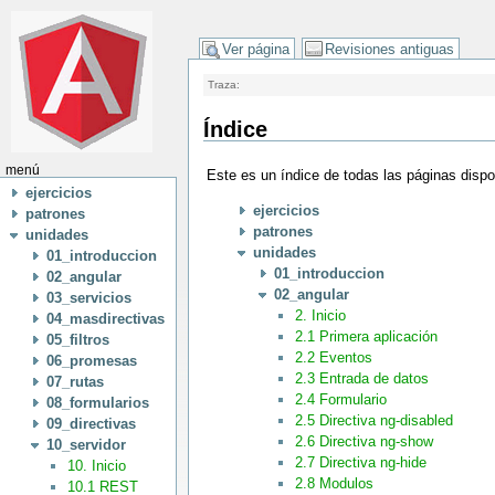
Ver página
Revisiones antiguas
Traza:
Índice
menú
Este es un índice de todas las páginas disp
ejercicios
ejercicios
patrones
patrones
unidades
unidades
01_introduccion
01_introduccion
02_angular
02_angular
03_servicios
2. Inicio
04_masdirectivas
2.1 Primera aplicación
05_filtros
2.2 Eventos
06_promesas
2.3 Entrada de datos
07_rutas
2.4 Formulario
08_formularios
2.5 Directiva ng-disabled
09_directivas
2.6 Directiva ng-show
10_servidor
2.7 Directiva ng-hide
10. Inicio
2.8 Modulos
10.1 REST