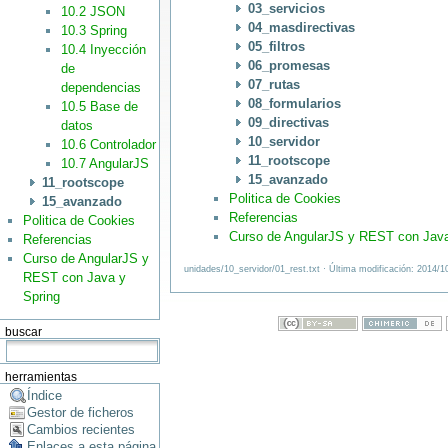
03_servicios
10.2 JSON
04_masdirectivas
10.3 Spring
05_filtros
10.4 Inyección
06_promesas
de
07_rutas
dependencias
08_formularios
10.5 Base de
09_directivas
datos
10_servidor
10.6 Controlador
11_rootscope
10.7 AngularJS
15_avanzado
11_rootscope
Politica de Cookies
15_avanzado
Referencias
Politica de Cookies
Curso de AngularJS y REST con Java
Referencias
Curso de AngularJS y
unidades/10_servidor/01_rest.txt · Última modificación: 2014/1
REST con Java y
Spring
buscar
herramientas
Índice
Gestor de ficheros
Cambios recientes
Enlaces a esta página