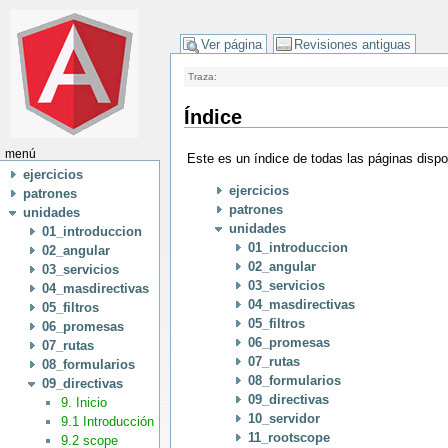
Ver página
Revisiones antiguas
Traza:
Índice
menú
Este es un índice de todas las páginas disp
ejercicios
ejercicios
patrones
patrones
unidades
unidades
01_introduccion
01_introduccion
02_angular
02_angular
03_servicios
03_servicios
04_masdirectivas
04_masdirectivas
05_filtros
05_filtros
06_promesas
06_promesas
07_rutas
07_rutas
08_formularios
08_formularios
09_directivas
09_directivas
9. Inicio
10_servidor
9.1 Introducción
11_rootscope
9.2 scope