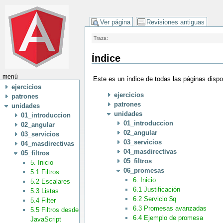
Ver página
Revisiones antiguas
Traza:
Índice
menú
Este es un índice de todas las páginas disp
ejercicios
ejercicios
patrones
patrones
unidades
unidades
01_introduccion
01_introduccion
02_angular
02_angular
03_servicios
03_servicios
04_masdirectivas
04_masdirectivas
05_filtros
05_filtros
5. Inicio
06_promesas
5.1 Filtros
6. Inicio
5.2 Escalares
6.1 Justificación
5.3 Listas
6.2 Servicio $q
5.4 Filter
6.3 Promesas avanzadas
5.5 Filtros desde
6.4 Ejemplo de promesa
JavaScript