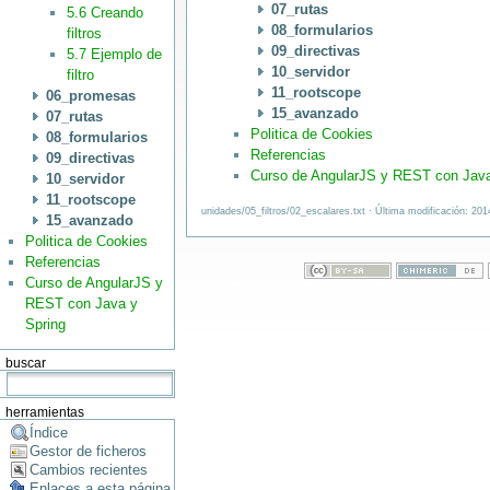
07_rutas
5.6 Creando
08_formularios
filtros
09_directivas
5.7 Ejemplo de
10_servidor
filtro
11_rootscope
06_promesas
15_avanzado
07_rutas
Politica de Cookies
08_formularios
Referencias
09_directivas
Curso de AngularJS y REST con Java
10_servidor
11_rootscope
unidades/05_filtros/02_escalares.txt · Última modificación: 20
15_avanzado
Politica de Cookies
Referencias
Curso de AngularJS y
REST con Java y
Spring
buscar
herramientas
Índice
Gestor de ficheros
Cambios recientes
Enlaces a esta página