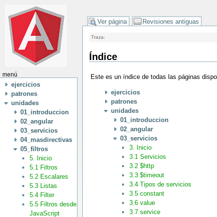
Ver página
Revisiones antiguas
Traza:
Índice
menú
Este es un índice de todas las páginas disp
ejercicios
ejercicios
patrones
patrones
unidades
unidades
01_introduccion
01_introduccion
02_angular
02_angular
03_servicios
03_servicios
04_masdirectivas
3. Inicio
05_filtros
3.1 Servicios
5. Inicio
3.2 $http
5.1 Filtros
3.3 $timeout
5.2 Escalares
3.4 Tipos de servicios
5.3 Listas
3.5 constant
5.4 Filter
3.6 value
5.5 Filtros desde
3.7 service
JavaScript