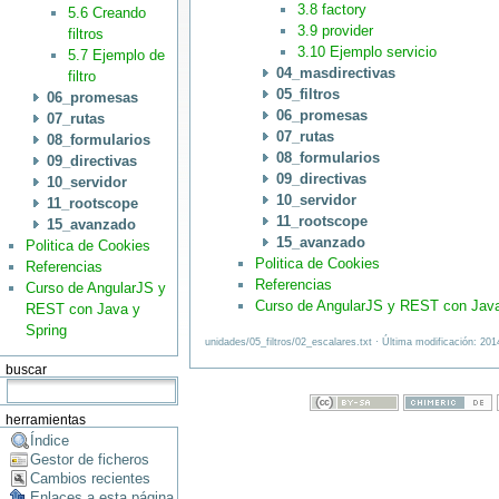
3.8 factory
5.6 Creando
3.9 provider
filtros
3.10 Ejemplo servicio
5.7 Ejemplo de
04_masdirectivas
filtro
05_filtros
06_promesas
06_promesas
07_rutas
07_rutas
08_formularios
08_formularios
09_directivas
09_directivas
10_servidor
10_servidor
11_rootscope
11_rootscope
15_avanzado
15_avanzado
Politica de Cookies
Politica de Cookies
Referencias
Referencias
Curso de AngularJS y
Curso de AngularJS y REST con Java
REST con Java y
Spring
unidades/05_filtros/02_escalares.txt · Última modificación: 20
buscar
herramientas
Índice
Gestor de ficheros
Cambios recientes
Enlaces a esta página