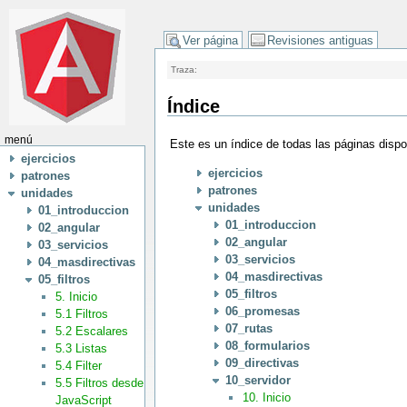
Ver página
Revisiones antiguas
Traza:
Índice
menú
Este es un índice de todas las páginas disp
ejercicios
ejercicios
patrones
patrones
unidades
unidades
01_introduccion
01_introduccion
02_angular
02_angular
03_servicios
03_servicios
04_masdirectivas
04_masdirectivas
05_filtros
05_filtros
5. Inicio
06_promesas
5.1 Filtros
07_rutas
5.2 Escalares
08_formularios
5.3 Listas
09_directivas
5.4 Filter
10_servidor
5.5 Filtros desde
10. Inicio
JavaScript