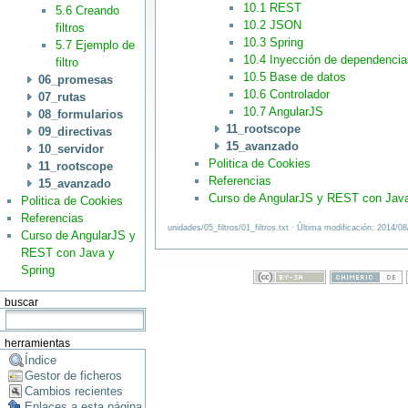
10.1 REST
5.6 Creando
10.2 JSON
filtros
10.3 Spring
5.7 Ejemplo de
10.4 Inyección de dependencia
filtro
10.5 Base de datos
06_promesas
10.6 Controlador
07_rutas
10.7 AngularJS
08_formularios
11_rootscope
09_directivas
15_avanzado
10_servidor
Politica de Cookies
11_rootscope
Referencias
15_avanzado
Curso de AngularJS y REST con Java
Politica de Cookies
Referencias
unidades/05_filtros/01_filtros.txt · Última modificación: 2014/0
Curso de AngularJS y
REST con Java y
Spring
buscar
herramientas
Índice
Gestor de ficheros
Cambios recientes
Enlaces a esta página