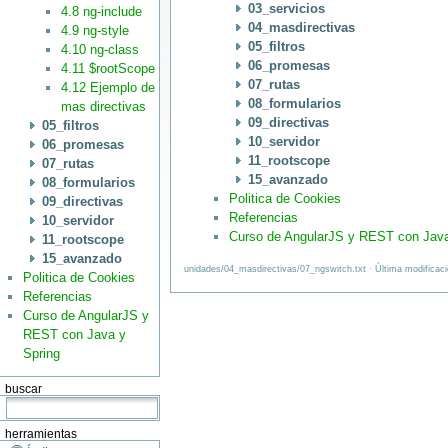
03_servicios
4.8 ng-include
04_masdirectivas
4.9 ng-style
05_filtros
4.10 ng-class
06_promesas
4.11 $rootScope
07_rutas
4.12 Ejemplo de
08_formularios
mas directivas
09_directivas
05_filtros
10_servidor
06_promesas
11_rootscope
07_rutas
15_avanzado
08_formularios
Politica de Cookies
09_directivas
Referencias
10_servidor
Curso de AngularJS y REST con Java
11_rootscope
15_avanzado
unidades/04_masdirectivas/07_ngswitch.txt · Última modificac
Politica de Cookies
Referencias
Curso de AngularJS y
REST con Java y
Spring
buscar
herramientas