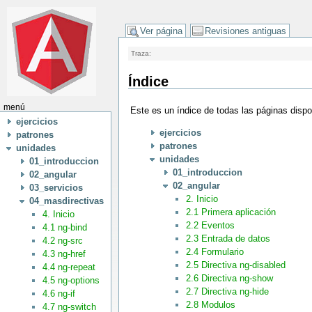
Ver página
Revisiones antiguas
Traza:
Índice
menú
Este es un índice de todas las páginas disp
ejercicios
ejercicios
patrones
patrones
unidades
unidades
01_introduccion
01_introduccion
02_angular
02_angular
03_servicios
2. Inicio
04_masdirectivas
2.1 Primera aplicación
4. Inicio
2.2 Eventos
4.1 ng-bind
2.3 Entrada de datos
4.2 ng-src
2.4 Formulario
4.3 ng-href
2.5 Directiva ng-disabled
4.4 ng-repeat
2.6 Directiva ng-show
4.5 ng-options
2.7 Directiva ng-hide
4.6 ng-if
2.8 Modulos
4.7 ng-switch