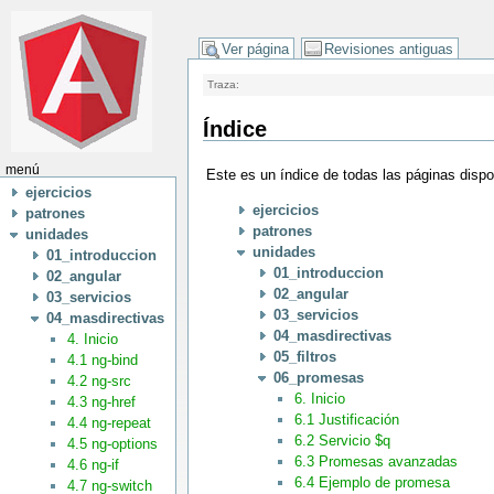
Ver página
Revisiones antiguas
Traza:
Índice
menú
Este es un índice de todas las páginas disp
ejercicios
ejercicios
patrones
patrones
unidades
unidades
01_introduccion
01_introduccion
02_angular
02_angular
03_servicios
03_servicios
04_masdirectivas
04_masdirectivas
4. Inicio
05_filtros
4.1 ng-bind
06_promesas
4.2 ng-src
6. Inicio
4.3 ng-href
6.1 Justificación
4.4 ng-repeat
6.2 Servicio $q
4.5 ng-options
6.3 Promesas avanzadas
4.6 ng-if
6.4 Ejemplo de promesa
4.7 ng-switch