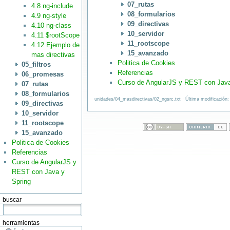
07_rutas
4.8 ng-include
08_formularios
4.9 ng-style
09_directivas
4.10 ng-class
10_servidor
4.11 $rootScope
11_rootscope
4.12 Ejemplo de
15_avanzado
mas directivas
Politica de Cookies
05_filtros
Referencias
06_promesas
Curso de AngularJS y REST con Java
07_rutas
08_formularios
unidades/04_masdirectivas/02_ngsrc.txt · Última modificación:
09_directivas
10_servidor
11_rootscope
15_avanzado
Politica de Cookies
Referencias
Curso de AngularJS y
REST con Java y
Spring
buscar
herramientas