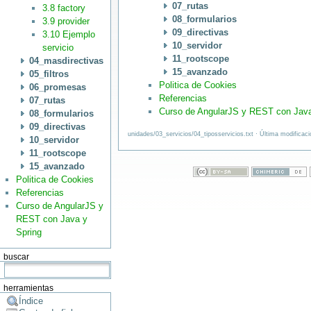
07_rutas
3.8 factory
08_formularios
3.9 provider
09_directivas
3.10 Ejemplo
10_servidor
servicio
11_rootscope
04_masdirectivas
15_avanzado
05_filtros
Politica de Cookies
06_promesas
Referencias
07_rutas
Curso de AngularJS y REST con Java
08_formularios
09_directivas
unidades/03_servicios/04_tiposservicios.txt · Última modificac
10_servidor
11_rootscope
15_avanzado
Politica de Cookies
Referencias
Curso de AngularJS y
REST con Java y
Spring
buscar
herramientas
Índice