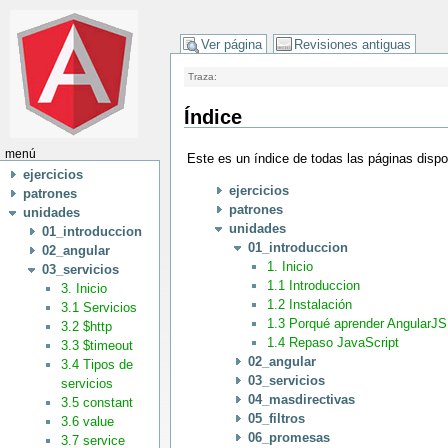
Ver página
Revisiones antiguas
Traza:
Índice
menú
Este es un índice de todas las páginas disp
ejercicios
ejercicios
patrones
patrones
unidades
unidades
01_introduccion
01_introduccion
02_angular
1. Inicio
03_servicios
1.1 Introduccion
3. Inicio
1.2 Instalación
3.1 Servicios
1.3 Porqué aprender AngularJS
3.2 $http
1.4 Repaso JavaScript
3.3 $timeout
02_angular
3.4 Tipos de
03_servicios
servicios
04_masdirectivas
3.5 constant
05_filtros
3.6 value
06_promesas
3.7 service