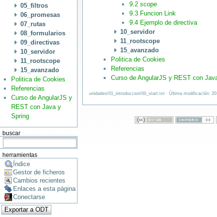
9.2 scope
05_filtros
9.3 Funcion Link
06_promesas
9.4 Ejemplo de directiva
07_rutas
10_servidor
08_formularios
11_rootscope
09_directivas
15_avanzado
10_servidor
Politica de Cookies
11_rootscope
Referencias
15_avanzado
Curso de AngularJS y REST con Java
Politica de Cookies
Referencias
unidades/01_introduccion/00_start.txt · Última modificación: 2
Curso de AngularJS y
REST con Java y
Spring
buscar
herramientas
Índice
Gestor de ficheros
Cambios recientes
Enlaces a esta página
Conectarse